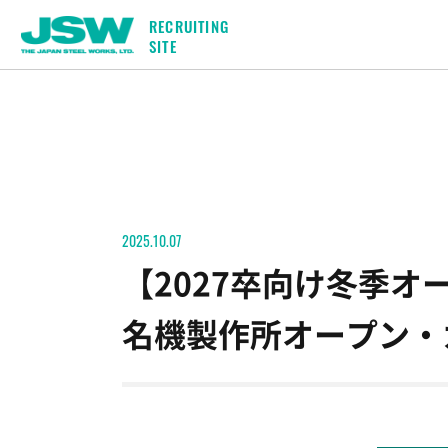
RECRUITING
SITE
JSWを知る
社員を知る
採用情報
JSWのビジョン
事務系
募集要項
技術系
Q&A
技術者座談
教育制度
よくわかる
2025.10.07
【2027卒向け冬季オ
名機製作所オープン・