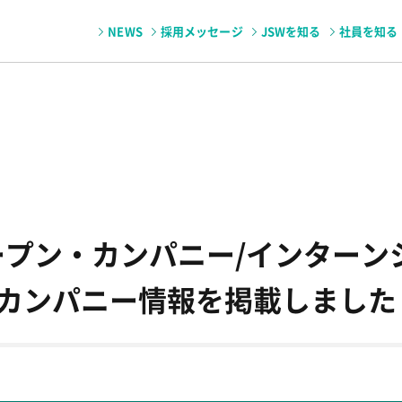
NEWS
採用メッセージ
JSWを知る
社員を知る
会・広島製作所
JSWのパーパス
福利厚生・育児と仕事の両立支援制度
技術者座談会・室蘭製作所
事業内容
製造拠点
海外拠点
海外駐在員インタビ
パンフレット
ープン・カンパニー/インターン
カンパニー情報を掲載しました