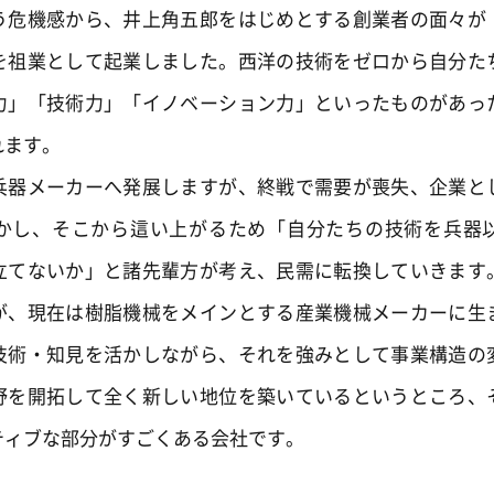
う危機感から、井上角五郎をはじめとする創業者の面々が
を祖業として起業しました。西洋の技術をゼロから自分た
力」「技術力」「イノベーション力」といったものがあっ
れます。
器メーカーへ発展しますが、終戦で需要が喪失、企業と
かし、そこから這い上がるため「自分たちの技術を兵器
立てないか」と諸先輩方が考え、民需に転換していきます
が、現在は樹脂機械をメインとする産業機械メーカーに生
技術・知見を活かしながら、それを強みとして事業構造の
野を開拓して全く新しい地位を築いているというところ、
ティブな部分がすごくある会社です。