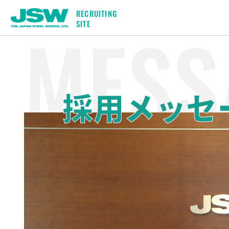
RECRUITING
MESS
SITE
JSWを知る
社員を知る
採用情報
JSWのビジョン
事務系
募集要項
技術系
Q&A
技術者座談
教育制度
よくわかる
採用メッセ