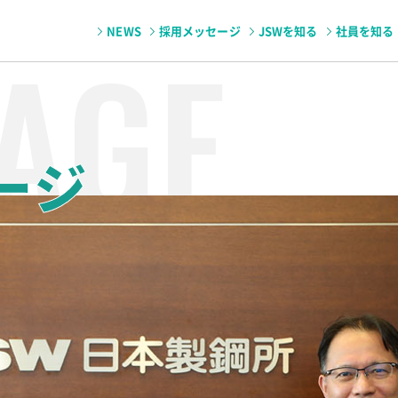
NEWS
採用メッセージ
JSWを知る
社員を知る
AGE
会・広島製作所
JSWのパーパス
福利厚生・育児と仕事の両立支援制度
技術者座談会・室蘭製作所
事業内容
製造拠点
海外拠点
海外駐在員インタビ
パンフレット
ージ