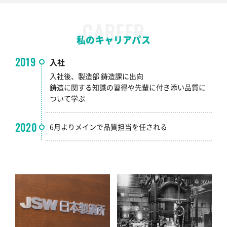
CAREER
私のキャリアパス
2019
入社
入社後、製造部 鋳造課に出向
鋳造に関する知識の習得や先輩に付き添い品質に
ついて学ぶ
2020
6月よりメインで品質担当を任される